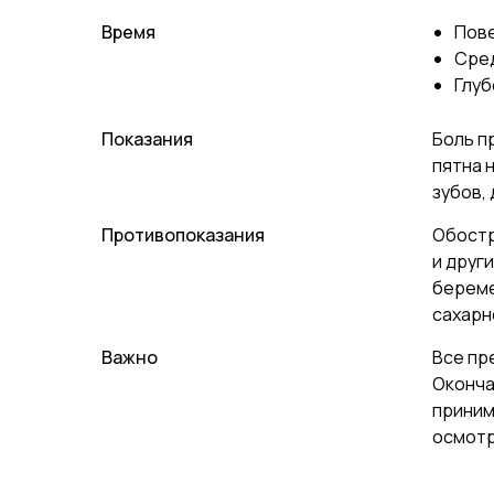
Время
Пове
Сред
Глуб
Показания
Боль п
пятна 
зубов,
Противопоказания
Обостр
и друг
береме
сахарн
Важно
Все пр
Оконча
приним
осмотр