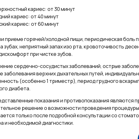
рхностный кариес: от 30 минут
ний кариес: от 40 минут
окий кариес: от 60 минут
ри приеме горячей/холодной пищи, периодическая боль 
на зубах, неприятный запах изо рта, кровоточивость дес
 дискомфорт при чистке зубов.
ение сердечно-сосудистых заболеваний, острые заболе
ие заболевания верхних дыхательных путей, индивидуаль
нность (особенно 1 триместр), период грудного вскарм
ого диабета.
едставленные показания и противопоказания являются 
тельное решение о возможности проведения процедуры
ается только после подробной консультации со стомато
а и необходимой диагностики.