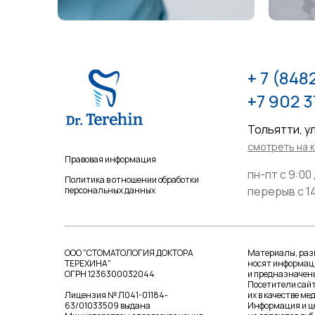
+ 7 (848
+7 902 3
​Тольятти, у
смотреть на 
Правовая информация
пн-пт с 9:00
Политика в отношении обработки
перерыв с 14
персональных данных
ООО "СТОМАТОЛОГИЯ ДОКТОРА
Материалы, раз
ТЕРЕХИНА"
носят информац
ОГРН 1236300032044
и предназначены
Посетители сай
Лицензия № Л041-01184-
их в качестве м
63/01033509 выдана
Информация и це