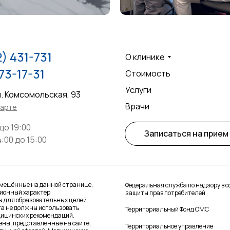
2) 431-731
О клинике
73-17-31
Стоимость
Услуги
л. Комсомольская, 93
Врачи
карте
 до 19:00
Записаться на прием
:00 до 15:00
мещённые на данной странице,
Федеральная служба по надзору в с
ионный характер
защиты прав потребителей
 для образовательных целей.
та не должны использовать
Территориальный Фонд ОМС
едицинских рекомендаций.
ны, представленные на сайте,
Территориальное управление