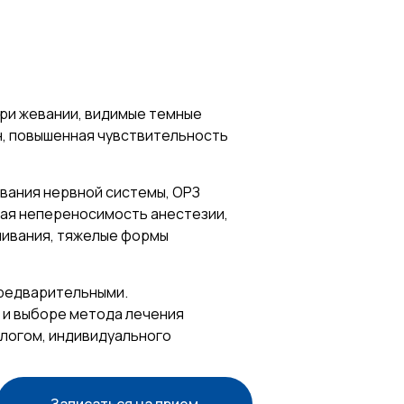
при жевании, видимые темные
ен, повышенная чувствительность
вания нервной системы, ОРЗ
ная непереносимость анестезии,
ливания, тяжелые формы
предварительными.
 и выборе метода лечения
логом, индивидуального
Записаться на прием